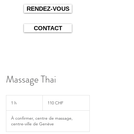
RENDEZ-VOUS
CONTACT
Massage Thai
110
francs
1 h
1
110 CHF
suisses
À confirmer, centre de massage,
centre-ville de Genève