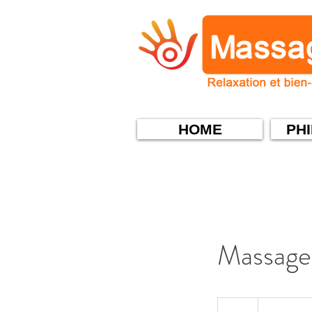
HOME
PH
Massage
110
Swiss