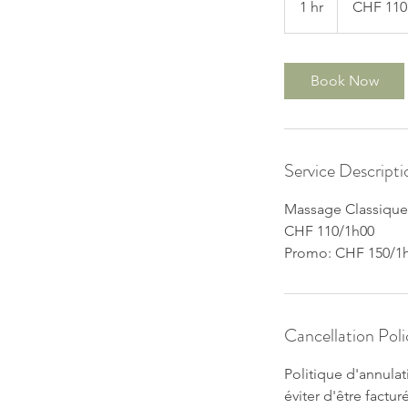
1 hr
1
CHF 110
francs
h
Book Now
Service Descripti
Massage Classique
CHF 110/1h00
Promo: CHF 150/1h
Cancellation Poli
Politique d'annula
éviter d'être facturé